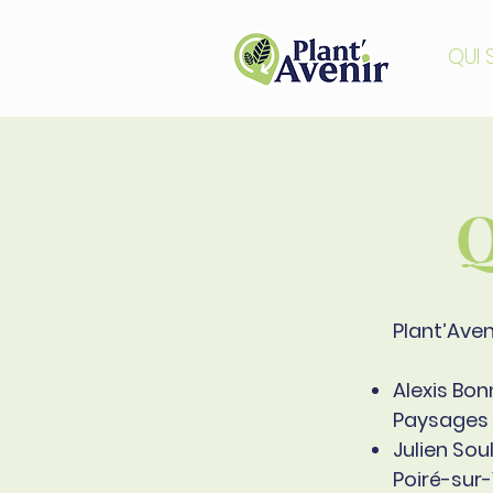
QUI
Q
Plant’Aven
Alexis Bon
Paysages 
Julien Sou
Poiré-sur-