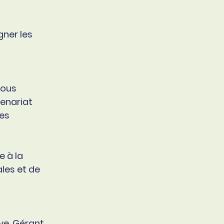
gner les
nous
enariat
les
e à la
ales et de
ive. Gérant