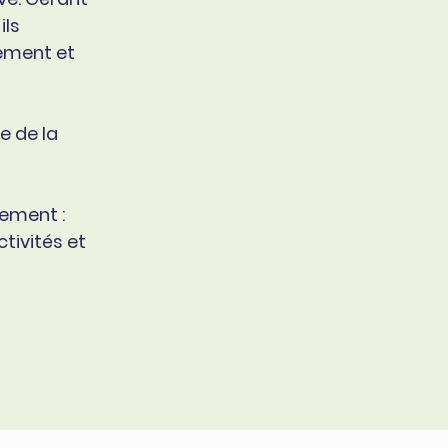
ils
ement et
e de la
sement :
ctivités et