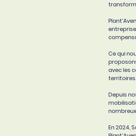
transform
Plant’Ave
entreprise
compensa
Ce qui nou
proposons
avec les 
territoires
Depuis nos
mobilisati
nombreux 
En 2024, S
Plant’Aven