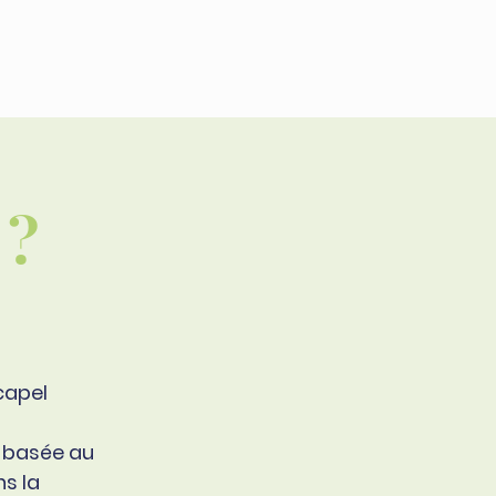
S
PLANTATIONS
CONTACT
 ?
ocapel
s basée au
ns la